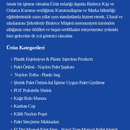
örnek bir işletme olmaktır.Ürün tedariği dışında Binlerce Kişi ve
Onlarca Kuruma verdiğimiz Kurumsallaşma ve Marka bilinirliği
eğitimlerimizle uzun yıllar aynı standartlarda hizmet etmek, Ulusal ve
uluslararası Şirketlerde Binlerce Müşteri memnuniyeti üzerinden
aldığımız onur ödülleri ve başarı sertifikaları misyonumuz yolunda
bize gelecekte de yol gösterici olacaktır.
Ürün Kategorileri
Plastik Enjeksiyon & Plastıc Injection Products
Palet Örtüsü - Naylon Palet Şapkası
Naylon Torba - Plastic bag
Şhrink Palet Örtüsü-Isıl İşleme Uygun Palet Giydirme
POF Poliolefin Shrink
Kağıt Rulo Masura
Kanban Cep
Kilitli Naylon Poşet
Palet Streçleme Makinaları
El Tipi Manuel Palet Streç - Hand Type Manual Pallet Stretch