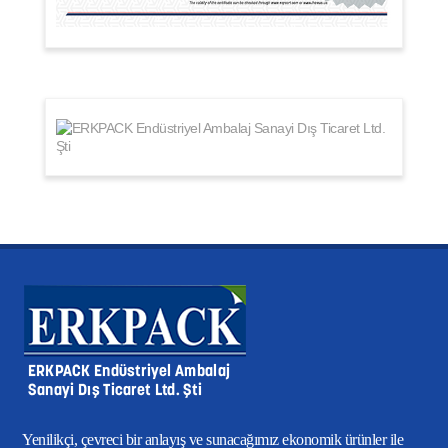
Yenilikçi, çevreci bir anlayış ve sunacağımız ekonomik ürünler ile