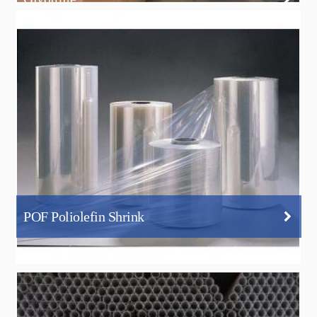
POF Poliolefin Shrink