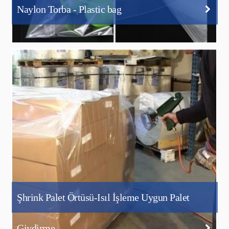
Naylon Torba - Plastic bag
Şhrink Palet Örtüsü-Isıl İşleme Uygun Palet
Giydirme