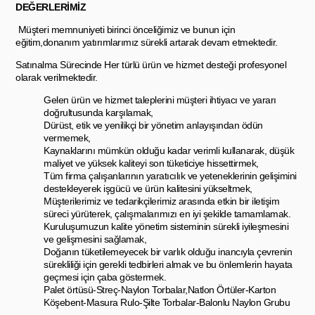
DEĞERLERİMİZ
Müşteri memnuniyeti birinci önceliğimiz ve bunun için
eğitim,donanım yatırımlarımız sürekli artarak devam etmektedir.
Satınalma Sürecinde Her türlü ürün ve hizmet desteği profesyonel
olarak verilmektedir.
Gelen ürün ve hizmet taleplerini müşteri ihtiyacı ve yararı
doğrultusunda karşılamak,
Dürüst, etik ve yenilikçi bir yönetim anlayışından ödün
vermemek,
Kaynaklarını mümkün olduğu kadar verimli kullanarak, düşük
maliyet ve yüksek kaliteyi son tüketiciye hissettirmek,
Tüm firma çalışanlarının yaratıcılık ve yeteneklerinin gelişimini
destekleyerek işgücü ve ürün kalitesini yükseltmek,
Müşterilerimiz ve tedarikçilerimiz arasında etkin bir iletişim
süreci yürüterek, çalışmalarımızı en iyi şekilde tamamlamak.
Kuruluşumuzun kalite yönetim sisteminin sürekli iyileşmesini
ve gelişmesini sağlamak,
Doğanın tüketilemeyecek bir varlık olduğu inancıyla çevrenin
sürekliliği için gerekli tedbirleri almak ve bu önlemlerin hayata
geçmesi için çaba göstermek.
Palet örtüsü-Streç-Naylon Torbalar,Natlon Örtüler-Karton
Köşebent-Masura Rulo-Şilte Torbalar-Balonlu Naylon Grubu