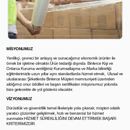
MİSYONUMUZ
Yenilikçi, çevreci bir anlayış ve sunacağımız ekonomik ürünler ile
örnek bir işletme olmaktır.Ürün tedariği dışında Binlerce Kişi ve
Onlarca Kuruma verdiğimiz Kurumsallaşma ve Marka bilinirliği
eğitimlerimizle uzun yıllar aynı standartlarda hizmet etmek, Ulusal ve
uluslararası Şirketlerde Binlerce Müşteri memnuniyeti üzerinden
aldığımız onur ödülleri ve başarı sertifikaları misyonumuz yolunda
bize gelecekte de yol gösterici olacaktır.
VİZYONUMUZ
Dürüstlük ve güvenirlilik temel ilkeleriyle yola çıkarak; müşteri odaklı
yaratıcı çözümler geliştirmek, hızlı ve benzersiz bir hizmet
sunmaktır.HİZMET SÜREKLİLİĞİNİ DEVAM ETTİRMEK BAŞARI
KRİTERİMİZDİR.