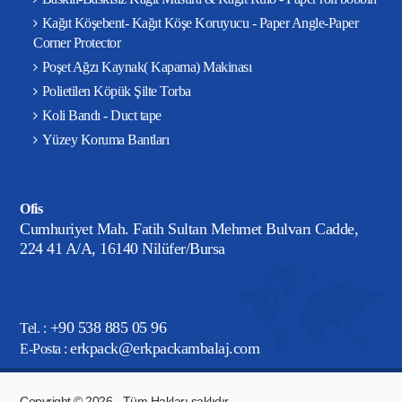
Kağıt Köşebent- Kağıt Köşe Koruyucu - Paper Angle-Paper
Corner Protector
Poşet Ağzı Kaynak( Kapama) Makinası
Polietilen Köpük Şilte Torba
Koli Bandı - Duct tape
Yüzey Koruma Bantları
Ofis
Cumhuriyet Mah. Fatih Sultan Mehmet Bulvarı Cadde,
224 41 A/A, 16140 Nilüfer/Bursa
+90 538 885 05 96
Tel. :
erkpack@erkpackambalaj.com
E-Posta :
Copyright © 2026 - Tüm Hakları saklıdır