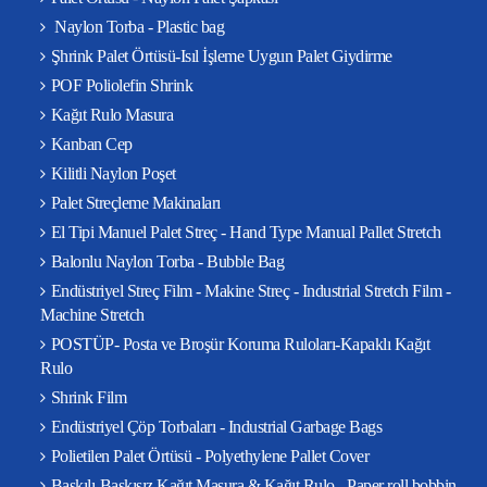
Naylon Torba - Plastic bag
Şhrink Palet Örtüsü-Isıl İşleme Uygun Palet Giydirme
POF Poliolefin Shrink
Kağıt Rulo Masura
Kanban Cep
Kilitli Naylon Poşet
Palet Streçleme Makinaları
El Tipi Manuel Palet Streç - Hand Type Manual Pallet Stretch
Balonlu Naylon Torba - Bubble Bag
Endüstriyel Streç Film - Makine Streç - Industrial Stretch Film -
Machine Stretch
POSTÜP- Posta ve Broşür Koruma Ruloları-Kapaklı Kağıt
Rulo
Shrink Film
Endüstriyel Çöp Torbaları - Industrial Garbage Bags
Polietilen Palet Örtüsü - Polyethylene Pallet Cover
Baskılı-Baskısız Kağıt Masura & Kağıt Rulo - Paper roll bobbin