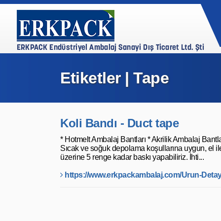
Etiketler | Tape
Koli Bandı - Duct tape
* Hotmelt Ambalaj Bantları * Akrilik Ambalaj Bantl
Sıcak ve soğuk depolama koşullarına uygun, el ile 
üzerine 5 renge kadar baskı yapabiliriz. İhti...
https://www.erkpackambalaj.com/Urun-Detay/6