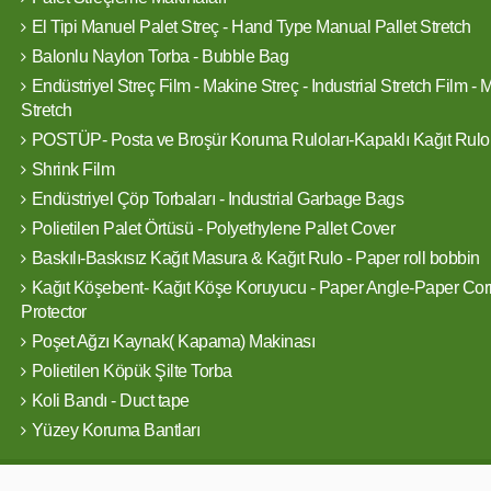
El Tipi Manuel Palet Streç - Hand Type Manual Pallet Stretch
Balonlu Naylon Torba - Bubble Bag
Endüstriyel Streç Film - Makine Streç - Industrial Stretch Film -
Stretch
POSTÜP- Posta ve Broşür Koruma Ruloları-Kapaklı Kağıt Rulo
Shrink Film
Endüstriyel Çöp Torbaları - Industrial Garbage Bags
Polietilen Palet Örtüsü - Polyethylene Pallet Cover
Baskılı-Baskısız Kağıt Masura & Kağıt Rulo - Paper roll bobbin
Kağıt Köşebent- Kağıt Köşe Koruyucu - Paper Angle-Paper Cor
Protector
Poşet Ağzı Kaynak( Kapama) Makinası
Polietilen Köpük Şilte Torba
Koli Bandı - Duct tape
Yüzey Koruma Bantları